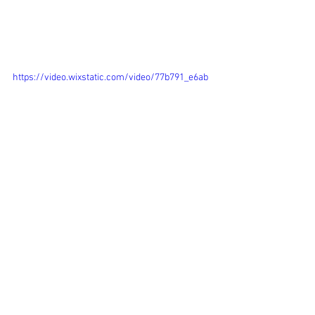
https://video.wixstatic.com/video/77b791_e6ab
e9c8035c4e57ae974f720d02120c/480p/mp4/file
.mp4
general
デザフェス54
ranbu 202209
デザフェス55
AMM22
作品紹介