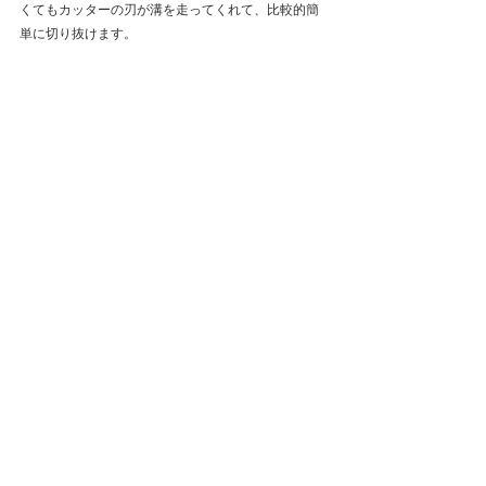
くてもカッターの刃が溝を走ってくれて、比較的簡
単に切り抜けます。 
#箱街工房
#ワークショップ用ハウス
general
作品紹介