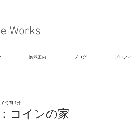
re Works
介
展示案内
ブログ
プロフ
了時間: 1分
：コインの家