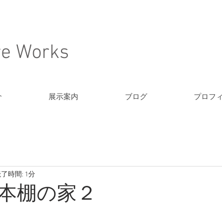
re Works
介
展示案内
ブログ
プロフ
了時間: 1分
本棚の家２