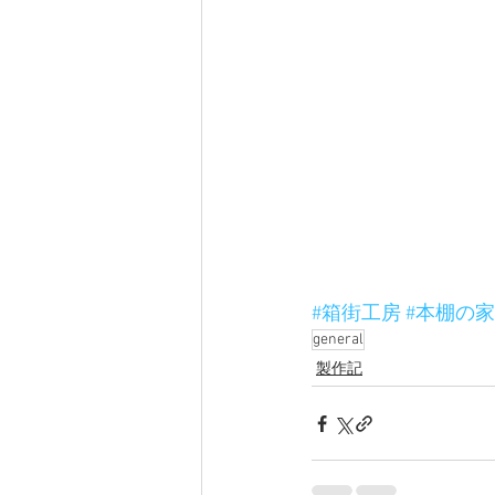
#箱街工房
#本棚の家
general
製作記